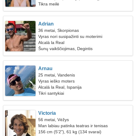
Tikra meilė
Adrian
36 metai, Skorpionas
Vyras nori susipažinti su moterimi
Alcalá la Real
Šunų vaikščiojimas, Degintis
Arnau
25 metai, Vandenis
Vyras ieško moters
Alcalá la Real, Ispanija
Tikri santykiai
Victoria
56 metai, Vėžys
Man labiau patinka teatras ir tenisas
156 cm (5'2"), 61 kg (134 svarai)