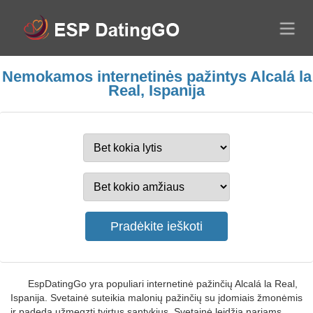
Nemokamos internetinės pažintys Alcalá la
Real, Ispanija
EspDatingGo yra populiari internetinė pažinčių Alcalá la Real,
Ispanija. Svetainė suteikia malonių pažinčių su įdomiais žmonėmis
ir padeda užmegzti tvirtus santykius. Svetainė leidžia nariams