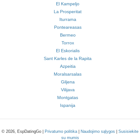
El Kampeljo
La Prosperitat
Iturrama
Ponteareasas
Bermeo
Torrox
El Eskorialis
Sant Karles de la Rapita
Azpeitia
Moralsarsalas
Giljena
Vilijava
Montgatas
Ispanija
© 2026, EspDatingGo |
Privatumo politika
|
Naudojimo sąlygos
|
Susisiekite
su mumis