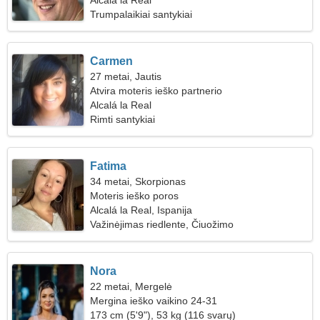
Alcalá la Real
Trumpalaikiai santykiai
Carmen
27 metai, Jautis
Atvira moteris ieško partnerio
Alcalá la Real
Rimti santykiai
Fatima
34 metai, Skorpionas
Moteris ieško poros
Alcalá la Real, Ispanija
Važinėjimas riedlente, Čiuožimo
Nora
22 metai, Mergelė
Mergina ieško vaikino 24-31
173 cm (5'9"), 53 kg (116 svarų)