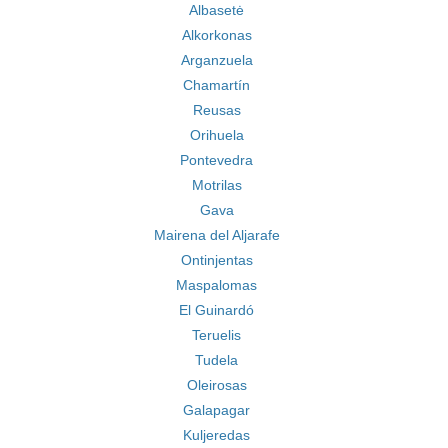
Albasetė
Alkorkonas
Arganzuela
Chamartín
Reusas
Orihuela
Pontevedra
Motrilas
Gava
Mairena del Aljarafe
Ontinjentas
Maspalomas
El Guinardó
Teruelis
Tudela
Oleirosas
Galapagar
Kuljeredas