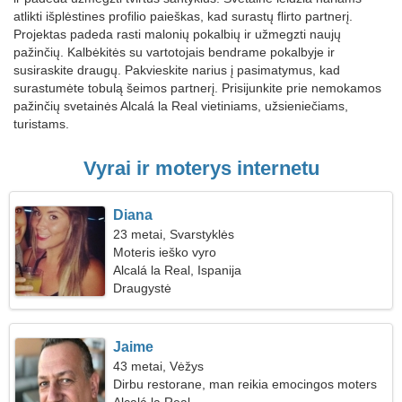
atlikti išplėstines profilio paieškas, kad surastų flirto partnerį.
Projektas padeda rasti malonių pokalbių ir užmegzti naujų
pažinčių. Kalbėkitės su vartotojais bendrame pokalbyje ir
susiraskite draugų. Pakvieskite narius į pasimatymus, kad
surastumėte tobulą šeimos partnerį. Prisijunkite prie nemokamos
pažinčių svetainės Alcalá la Real vietiniams, užsieniečiams,
turistams.
Vyrai ir moterys internetu
Diana
23 metai, Svarstyklės
Moteris ieško vyro
Alcalá la Real, Ispanija
Draugystė
Jaime
43 metai, Vėžys
Dirbu restorane, man reikia emocingos moters