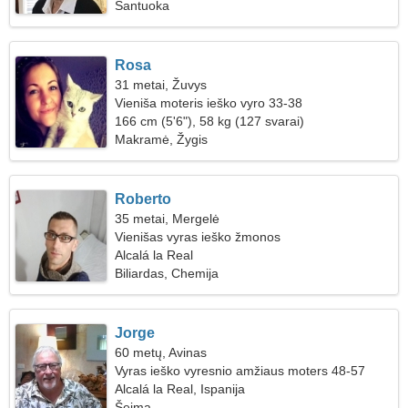
Santuoka
Rosa
31 metai, Žuvys
Vieniša moteris ieško vyro 33-38
166 cm (5'6"), 58 kg (127 svarai)
Makramė, Žygis
Roberto
35 metai, Mergelė
Vienišas vyras ieško žmonos
Alcalá la Real
Biliardas, Chemija
Jorge
60 metų, Avinas
Vyras ieško vyresnio amžiaus moters 48-57
Alcalá la Real, Ispanija
Šeima