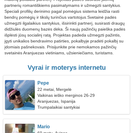
partnerių romantiškiems pasimatymams ir užmegzti santykius.
Speciali profilių derinimo pagal pomėgius sistema leidžia rasti
bendrų pomėgių ir tikslų turinčius vartotojus.Svetainė padės
užmegzti ilgalaikius santykius, išsirinkti partnerį, susirasti draugų
didžiulės duomenų bazės dėka. Ši naujų pažinčių paieška padės
išplėsti jūsų socialinį ratą. Projektas padeda užmegzti pažintis,
įgyti unikalios bendravimo patirties, pokalbyje pradėti pokalbį su
įdomiais pašnekovais. Prisijunkite prie nemokamos pažinčių
svetainės Aranjuezas vietiniams, užsieniečiams, turistams.
Vyrai ir moterys internetu
Pepe
22 metai, Mergelė
Vaikinas ieško merginos 26-29
Aranjuezas, Ispanija
Trumpalaikiai santykiai
Mario