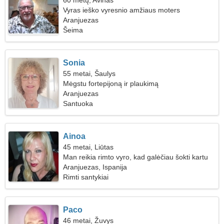
60 metų, Avinas
Vyras ieško vyresnio amžiaus moters
Aranjuezas
Šeima
Sonia
55 metai, Šaulys
Mėgstu fortepijoną ir plaukimą
Aranjuezas
Santuoka
Ainoa
45 metai, Liūtas
Man reikia rimto vyro, kad galėčiau šokti kartu
Aranjuezas, Ispanija
Rimti santykiai
Paco
46 metai, Žuvys