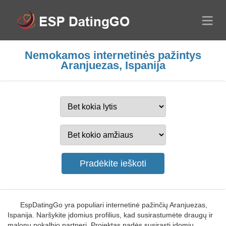
Nemokamos internetinės pažintys
Aranjuezas, Ispanija
EspDatingGo yra populiari internetinė pažinčių Aranjuezas,
Ispanija. Naršykite įdomius profilius, kad susirastumėte draugų ir
malonų pokalbio partnerį. Projektas padės susirasti įdomių