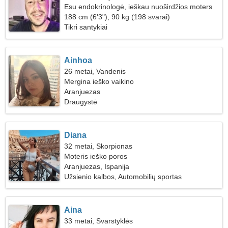
Esu endokrinologė, ieškau nuoširdžios moters
188 cm (6'3"), 90 kg (198 svarai)
Tikri santykiai
Ainhoa
26 metai, Vandenis
Mergina ieško vaikino
Aranjuezas
Draugystė
Diana
32 metai, Skorpionas
Moteris ieško poros
Aranjuezas, Ispanija
Užsienio kalbos, Automobilių sportas
Aina
33 metai, Svarstyklės