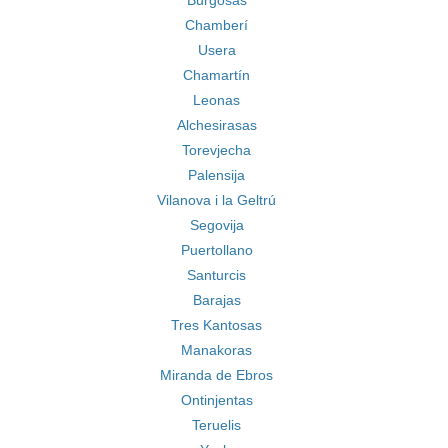
Burgosas
Chamberí
Usera
Chamartín
Leonas
Alchesirasas
Torevjecha
Palensija
Vilanova i la Geltrú
Segovija
Puertollano
Santurcis
Barajas
Tres Kantosas
Manakoras
Miranda de Ebros
Ontinjentas
Teruelis