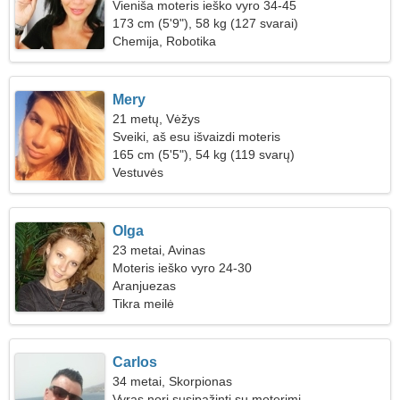
Vieniša moteris ieško vyro 34-45
173 cm (5'9"), 58 kg (127 svarai)
Chemija, Robotika
Mery
21 metų, Vėžys
Sveiki, aš esu išvaizdi moteris
165 cm (5'5"), 54 kg (119 svarų)
Vestuvės
Olga
23 metai, Avinas
Moteris ieško vyro 24-30
Aranjuezas
Tikra meilė
Carlos
34 metai, Skorpionas
Vyras nori susipažinti su moterimi