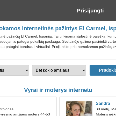
Prisijungti
kamos internetinės pažintys El Carmel, Isp
inė pažinčių El Carmel, Ispanija. Tai tinkinama išplėstinė paieška, kuri
udojantis patogia pokalbių paslauga. Svetainėje galima pasirinkti vartoto
deda patogiai bendrauti virtualiai. Prisijunkite prie nemokamos pažinčių 
Vyrai ir moterys internetu
Sandra
orpionas
30 metų, Me
vyresnio amžiaus moters 44-53
Moteris ieš