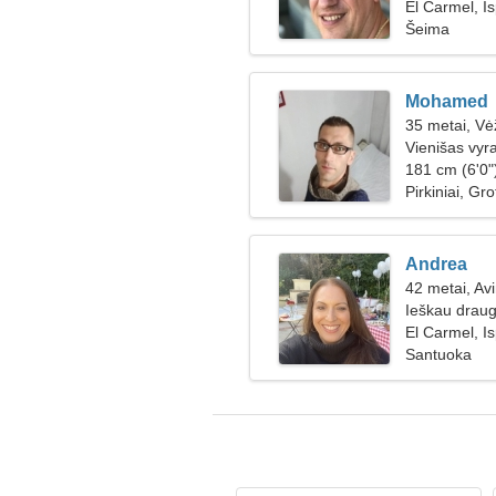
El Carmel, Is
Šeima
Mohamed
35 metai, Vė
Vienišas vyr
181 cm (6'0")
Pirkiniai, Gro
Andrea
42 metai, Av
Ieškau draug
El Carmel, Is
Santuoka