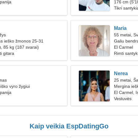
panija
176 cm (5'10
Tikri santyki
Maria
žys
55 metai, Sv
as ieško žmonos 25-31
Galiu bendra
, 85 kg (187 svarai)
El Carmel
ti gitara
Rimti santyk
Nerea
inas
25 metai, Š
iško vyro žygiui
Mergina ieš
panija
El Carmel, I
Vestuvės
Kaip veikia EspDatingGo