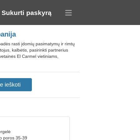
Sukurti paskyrą
anija
 padės rasti įdomių pasimatymų ir rimtų
jus, kalbėtis, pasirinkti partnerius
svetainės El Carmel vietiniams,
rgelė
ko poros 35-39