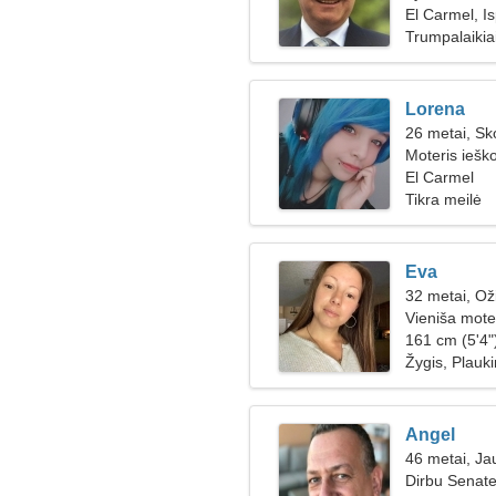
El Carmel, Is
Trumpalaikiai
Lorena
26 metai, Sk
Moteris iešk
El Carmel
Tikra meilė
Eva
32 metai, Ož
Vieniša mote
161 cm (5'4")
Žygis, Plauk
Angel
46 metai, Jau
Dirbu Senate,