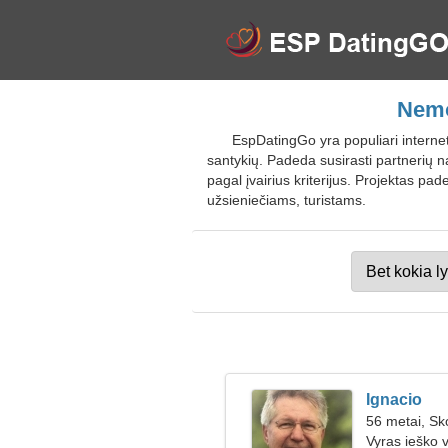
Nemo
EspDatingGo yra populiari internet
santykių. Padeda susirasti partnerių na
pagal įvairius kriterijus. Projektas pa
užsieniečiams, turistams.
Ignacio
56 metai, Sk
Vyras ieško 