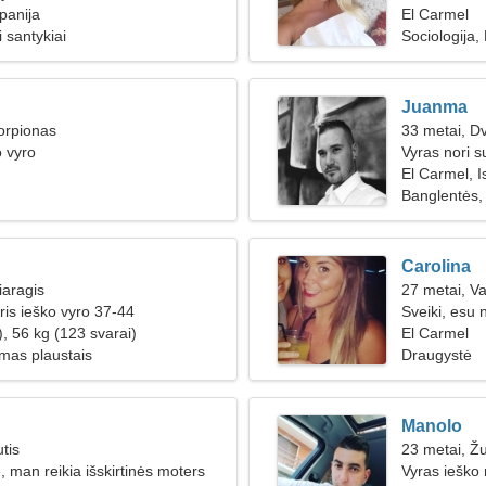
panija
El Carmel
 santykiai
Sociologija
Juanma
orpionas
33 metai, Dv
o vyro
Vyras nori s
El Carmel, I
Banglentės, 
Carolina
iaragis
27 metai, V
ris ieško vyro 37-44
Sveiki, esu
, 56 kg (123 svarai)
El Carmel
imas plaustais
Draugystė
Manolo
tis
23 metai, Ž
 man reikia išskirtinės moters
Vyras ieško