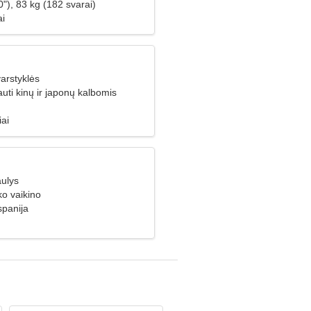
"), 83 kg (182 svarai)
ai
arstyklės
uti kinų ir japonų kalbomis
iai
aulys
ko vaikino
spanija