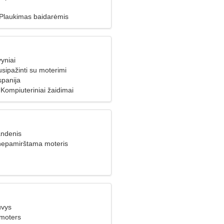
, Plaukimas baidarėmis
yniai
usipažinti su moterimi
spanija
Kompiuteriniai žaidimai
andenis
 nepamirštama moteris
uvys
 moters