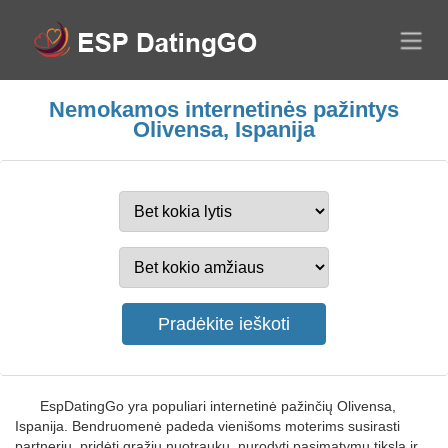
Nemokamos internetinės pažintys
Olivensa, Ispanija
EspDatingGo yra populiari internetinė pažinčių Olivensa,
Ispanija. Bendruomenė padeda vienišoms moterims susirasti
partnerių, pridėti gražių nuotraukų, nurodyti pasimatymų tikslą ir