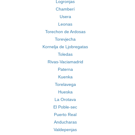
Logronjas
Chamberí
Usera
Leonas
Torechon de Ardosas
Torevjecha
Kornelja de Ljobregatas
Toledas
Rivas-Vaciamadrid
Paterna
Kuenka
Torelavega
Hueska
La Orotava
El Poble-sec
Puerto Real
Anducharas
Valdepenjas