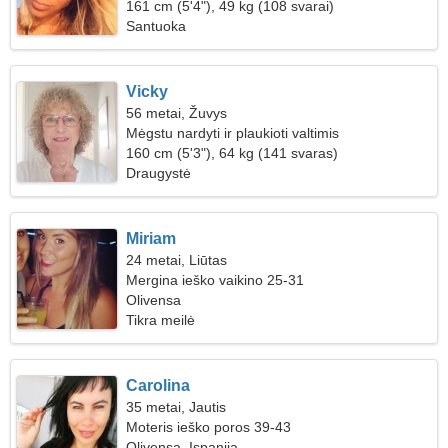
161 cm (5'4"), 49 kg (108 svarai)
Santuoka
Vicky
56 metai, Žuvys
Mėgstu nardyti ir plaukioti valtimis
160 cm (5'3"), 64 kg (141 svaras)
Draugystė
Miriam
24 metai, Liūtas
Mergina ieško vaikino 25-31
Olivensa
Tikra meilė
Carolina
35 metai, Jautis
Moteris ieško poros 39-43
Olivensa, Ispanija