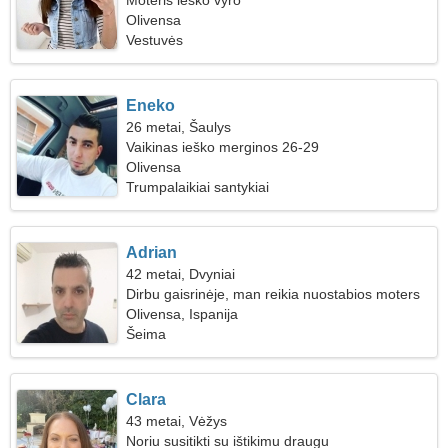
Moteris ieško vyro
Olivensa
Vestuvės
Eneko
26 metai, Šaulys
Vaikinas ieško merginos 26-29
Olivensa
Trumpalaikiai santykiai
Adrian
42 metai, Dvyniai
Dirbu gaisrinėje, man reikia nuostabios moters
Olivensa, Ispanija
Šeima
Clara
43 metai, Vėžys
Noriu susitikti su ištikimu draugu