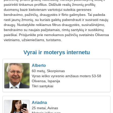
pasirinkti tinkamus profilius. Didžiulė realių žmonių profilių
duomenų bazė kiekvienam vartotojui suteikia geresnes
bendravimo, pažinčių, draugystės ir flirto galimybes. Tai padeda
rasti jaunų žmonių, su kuriais galėtų pabendrauti ir susirasti naujų
draugų. Nustatykite reikiamus filtrus draugystės, susirašinėjimo,
bendravimo su naujais pažįstamais, rimtų santykių ir susitikimų
paieškai. Prisijunkite prie nemokamos pažinčių svetainės Olivensa
vietiniams, užsieniečiams, turistams.
Vyrai ir moterys internetu
Alberto
60 metų, Skorpionas
Vyras ieško vyresnio amžiaus moters 53-58
Olivensa, Ispanija
Tikri santykiai
Ariadna
25 metai, Avinas