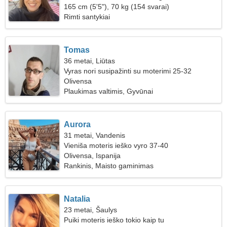
165 cm (5'5"), 70 kg (154 svarai)
Rimti santykiai
Tomas
36 metai, Liūtas
Vyras nori susipažinti su moterimi 25-32
Olivensa
Plaukimas valtimis, Gyvūnai
Aurora
31 metai, Vandenis
Vieniša moteris ieško vyro 37-40
Olivensa, Ispanija
Rankinis, Maisto gaminimas
Natalia
23 metai, Šaulys
Puiki moteris ieško tokio kaip tu