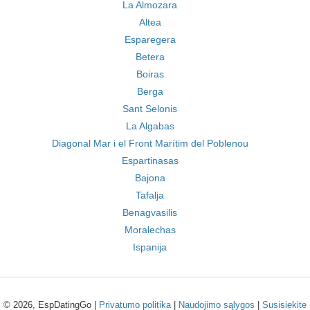
La Almozara
Altea
Esparegera
Betera
Boiras
Berga
Sant Selonis
La Algabas
Diagonal Mar i el Front Marítim del Poblenou
Espartinasas
Bajona
Tafalja
Benagvasilis
Moralechas
Ispanija
© 2026, EspDatingGo |
Privatumo politika
|
Naudojimo sąlygos
|
Susisiekite