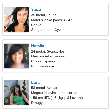
Yaiza
35 metai, Jautis
Moteris ieško poros 37-47
Chaka
Šunų dresūra, Gyvūnai
Natalia
24 metai, Svarstyklės
Mergina ieško vaikino
Chaka, Ispanija
Rimti santykiai
Lara
58 metai, Avinas
Mėgstu irklavimą ir koncertus
159 cm (5'3"), 61 kg (134 svarai)
Draugystė