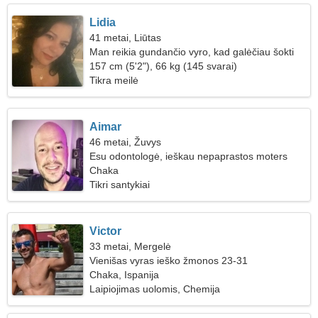
Lidia
41 metai, Liūtas
Man reikia gundančio vyro, kad galėčiau šokti
157 cm (5'2"), 66 kg (145 svarai)
Tikra meilė
Aimar
46 metai, Žuvys
Esu odontologė, ieškau nepaprastos moters
Chaka
Tikri santykiai
Victor
33 metai, Mergelė
Vienišas vyras ieško žmonos 23-31
Chaka, Ispanija
Laipiojimas uolomis, Chemija