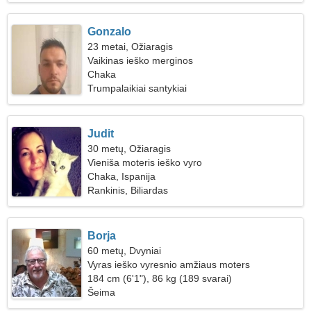
Gonzalo
23 metai, Ožiaragis
Vaikinas ieško merginos
Chaka
Trumpalaikiai santykiai
Judit
30 metų, Ožiaragis
Vieniša moteris ieško vyro
Chaka, Ispanija
Rankinis, Biliardas
Borja
60 metų, Dvyniai
Vyras ieško vyresnio amžiaus moters
184 cm (6'1"), 86 kg (189 svarai)
Šeima