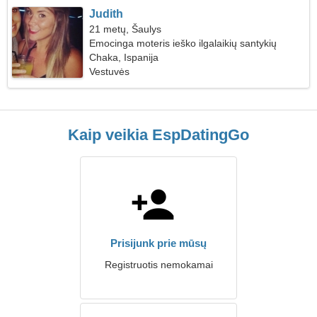
Judith
21 metų, Šaulys
Emocinga moteris ieško ilgalaikių santykių
Chaka, Ispanija
Vestuvės
Kaip veikia EspDatingGo
Prisijunk prie mūsų
Registruotis nemokamai