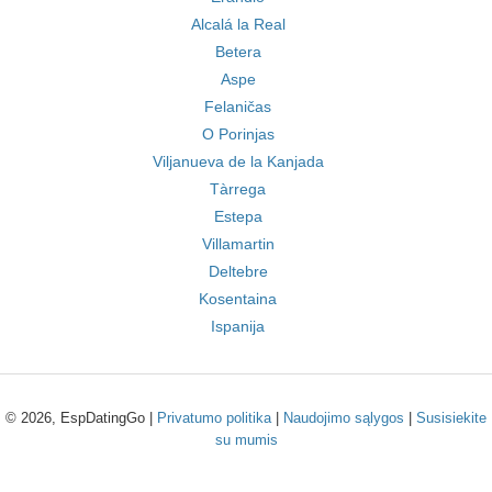
Alcalá la Real
Betera
Aspe
Felaničas
O Porinjas
Viljanueva de la Kanjada
Tàrrega
Estepa
Villamartin
Deltebre
Kosentaina
Ispanija
© 2026, EspDatingGo |
Privatumo politika
|
Naudojimo sąlygos
|
Susisiekite
su mumis