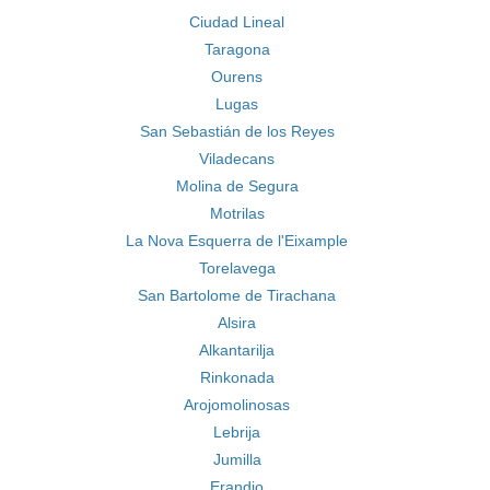
Ciudad Lineal
Taragona
Ourens
Lugas
San Sebastián de los Reyes
Viladecans
Molina de Segura
Motrilas
La Nova Esquerra de l'Eixample
Torelavega
San Bartolome de Tirachana
Alsira
Alkantarilja
Rinkonada
Arojomolinosas
Lebrija
Jumilla
Erandio