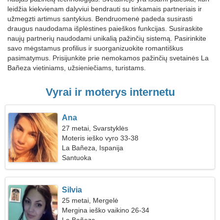
leidžia kiekvienam dalyviui bendrauti su tinkamais partneriais ir
užmegzti artimus santykius. Bendruomenė padeda susirasti
draugus naudodama išplėstines paieškos funkcijas. Susiraskite
naujų partnerių naudodami unikalią pažinčių sistemą. Pasirinkite
savo mėgstamus profilius ir suorganizuokite romantiškus
pasimatymus. Prisijunkite prie nemokamos pažinčių svetainės La
Bañeza vietiniams, užsieniečiams, turistams.
Vyrai ir moterys internetu
Ana
27 metai, Svarstyklės
Moteris ieško vyro 33-38
La Bañeza, Ispanija
Santuoka
Silvia
25 metai, Mergelė
Mergina ieško vaikino 26-34