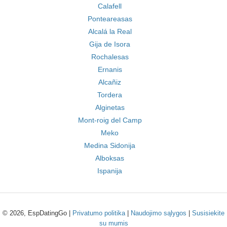
Calafell
Ponteareasas
Alcalá la Real
Gija de Isora
Rochalesas
Ernanis
Alcañiz
Tordera
Alginetas
Mont-roig del Camp
Meko
Medina Sidonija
Alboksas
Ispanija
© 2026, EspDatingGo |
Privatumo politika
|
Naudojimo sąlygos
|
Susisiekite
su mumis