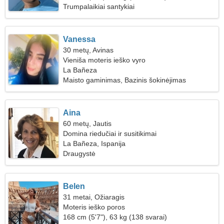
Trumpalaikiai santykiai
Vanessa
30 metų, Avinas
Vieniša moteris ieško vyro
La Bañeza
Maisto gaminimas, Bazinis šokinėjimas
Aina
60 metų, Jautis
Domina riedučiai ir susitikimai
La Bañeza, Ispanija
Draugystė
Belen
31 metai, Ožiaragis
Moteris ieško poros
168 cm (5'7"), 63 kg (138 svarai)