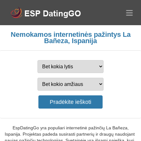
Nemokamos internetinės pažintys La
Bañeza, Ispanija
EspDatingGo yra populiari internetinė pažinčių La Bañeza,
Ispanija. Projektas padeda susirasti partnerių ir draugų naudojant
naujas pažinčių technologijas. Svetainėje yra išsami paieška, kuri