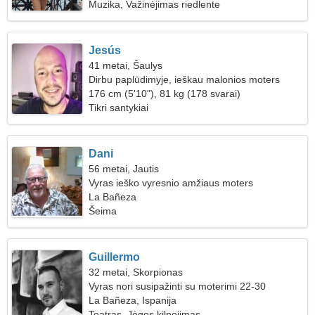
Muzika, Važinėjimas riedlente
Jesús
41 metai, Šaulys
Dirbu paplūdimyje, ieškau malonios moters
176 cm (5'10"), 81 kg (178 svarai)
Tikri santykiai
Dani
56 metai, Jautis
Vyras ieško vyresnio amžiaus moters
La Bañeza
Šeima
Guillermo
32 metai, Skorpionas
Vyras nori susipažinti su moterimi 22-30
La Bañeza, Ispanija
Teatras, Jėgos kilnojimas