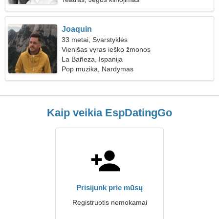
Joaquin
33 metai, Svarstyklės
Vienišas vyras ieško žmonos
La Bañeza, Ispanija
Pop muzika, Nardymas
Kaip veikia EspDatingGo
Prisijunk prie mūsų
Registruotis nemokamai