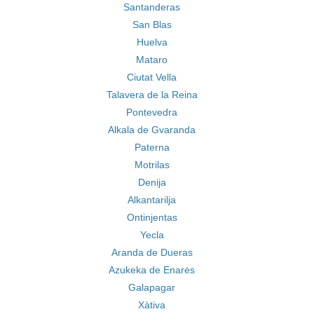
Santanderas
San Blas
Huelva
Mataro
Ciutat Vella
Talavera de la Reina
Pontevedra
Alkala de Gvaranda
Paterna
Motrilas
Denija
Alkantarilja
Ontinjentas
Yecla
Aranda de Dueras
Azukeka de Enarės
Galapagar
Xàtiva