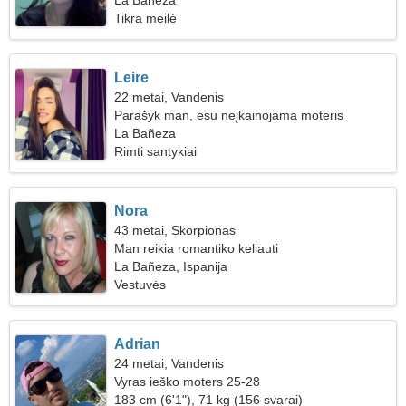
La Bañeza
Tikra meilė
Leire
22 metai, Vandenis
Parašyk man, esu neįkainojama moteris
La Bañeza
Rimti santykiai
Nora
43 metai, Skorpionas
Man reikia romantiko keliauti
La Bañeza, Ispanija
Vestuvės
Adrian
24 metai, Vandenis
Vyras ieško moters 25-28
183 cm (6'1"), 71 kg (156 svarai)