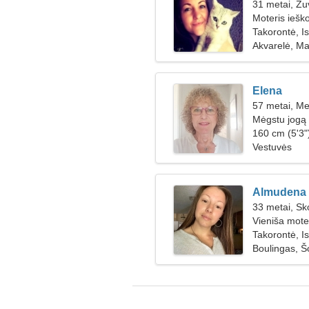
31 metai, Žu
Moteris iešk
Takorontė, I
Akvarelė, Ma
Elena
57 metai, Me
Mėgstu jogą i
160 cm (5'3")
Vestuvės
Almudena
33 metai, Sk
Vieniša mote
Takorontė, I
Boulingas, Š