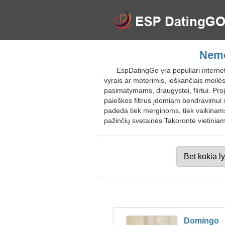
Nemo
EspDatingGo yra populiari internet
vyrais ar moterimis, ieškančiais meilė
pasimatymams, draugystei, flirtui. Pro
paieškos filtrus įdomiam bendravimui
padeda tiek merginoms, tiek vaikinams 
pažinčių svetainės Takorontė vietiniam
Domingo