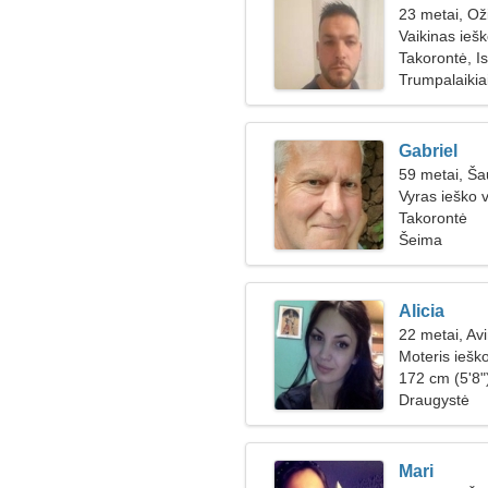
23 metai, Ož
Vaikinas ieš
Takorontė, I
Trumpalaikiai
Gabriel
59 metai, Ša
Vyras ieško 
Takorontė
Šeima
Alicia
22 metai, Av
Moteris iešk
172 cm (5'8"
Draugystė
Mari