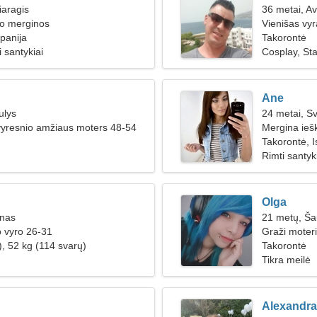
iaragis
36 metai, Av
ko merginos
Vienišas vy
spanija
Takorontė
 santykiai
Cosplay, Sta
Ane
ulys
24 metai, Sv
vyresnio amžiaus moters 48-54
Mergina ieš
Takorontė, I
Rimti santyk
Olga
inas
21 metų, Ša
o vyro 26-31
Graži moteri
), 52 kg (114 svarų)
Takorontė
Tikra meilė
Alexandra