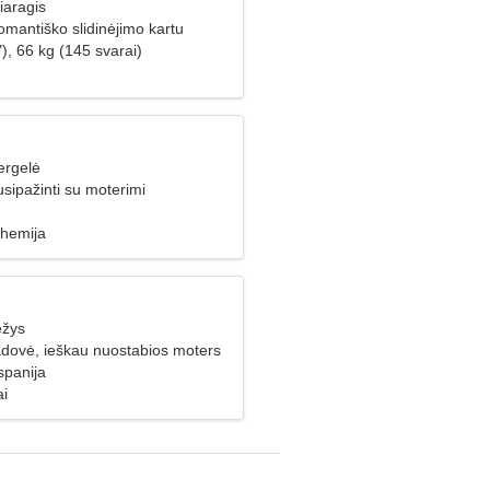
iaragis
omantiško slidinėjimo kartu
), 66 kg (145 svarai)
ergelė
usipažinti su moterimi
hemija
ėžys
adovė, ieškau nuostabios moters
spanija
ai