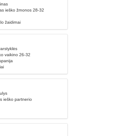
inas
ras ieško žmonos 28-32
lo žaidimai
arstyklės
ko vaikino 26-32
spanija
iai
ulys
s ieško partnerio