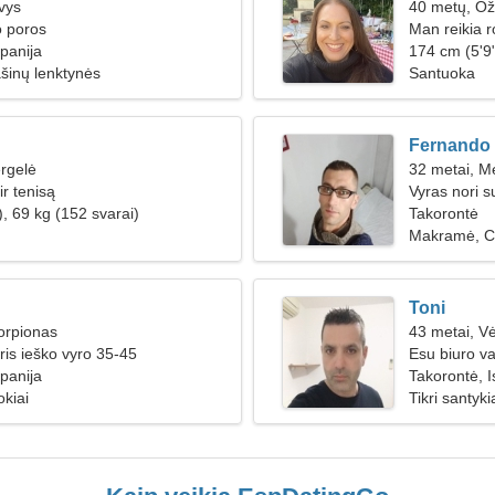
vys
40 metų, Ož
o poros
Man reikia r
spanija
174 cm (5'9"
šinų lenktynės
Santuoka
Fernando
rgelė
32 metai, M
r tenisą
Vyras nori s
, 69 kg (152 svarai)
Takorontė
Makramė, C
Toni
orpionas
43 metai, V
ris ieško vyro 35-45
Esu biuro v
spanija
Takorontė, I
okiai
Tikri santyki