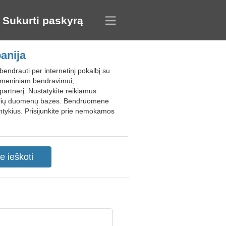
Sukurti paskyrą
anija
bendrauti per internetinį pokalbį su
 asmeniniam bendravimui,
partnerį. Nustatykite reikiamus
ofilių duomenų bazės. Bendruomenė
ntykius. Prisijunkite prie nemokamos