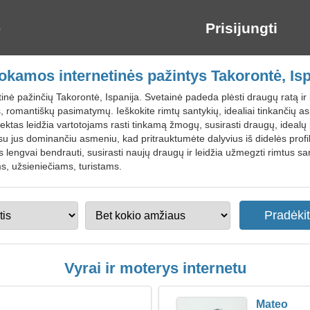
Prisijungti
kamos internetinės pažintys Takorontė, Isp
inė pažinčių Takorontė, Ispanija. Svetainė padeda plėsti draugų ratą ir 
s, romantiškų pasimatymų. Ieškokite rimtų santykių, idealiai tinkančių
jektas leidžia vartotojams rasti tinkamą žmogų, susirasti draugų, idealų 
 su jus dominančiu asmeniu, kad pritrauktumėte dalyvius iš didelės pr
lengvai bendrauti, susirasti naujų draugų ir leidžia užmegzti rimtus sa
s, užsieniečiams, turistams.
Vyrai ir moterys internetu
Mateo