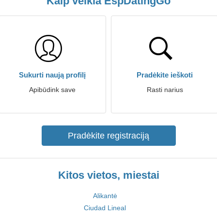
Kaip veikia EspDatingGo
Sukurti naują profilį
Pradėkite ieškoti
Apibūdink save
Rasti narius
Pradėkite registraciją
Kitos vietos, miestai
Alikantė
Ciudad Lineal